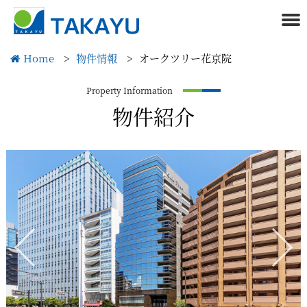
株式会社タカユー
Home
>
物件情報
>
オークツリー花京院
Property Information
物件紹介